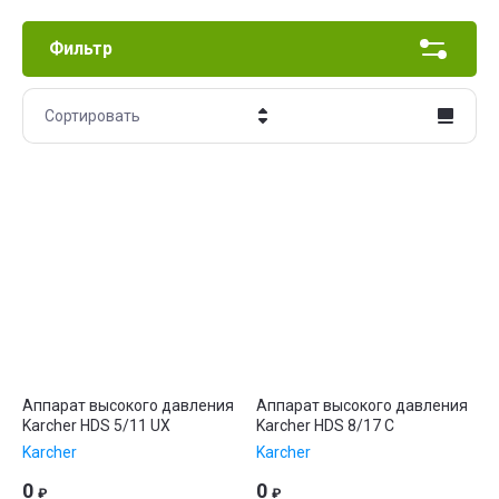
Фильтр
Сортировать
Цена - убывание
Цена - возрастание
Название - Я-А
Название - А-Я
Аппарат высокого давления
Аппарат высокого давления
Karcher HDS 5/11 UX
Karcher HDS 8/17 C
Karcher
Karcher
0
0
₽
₽