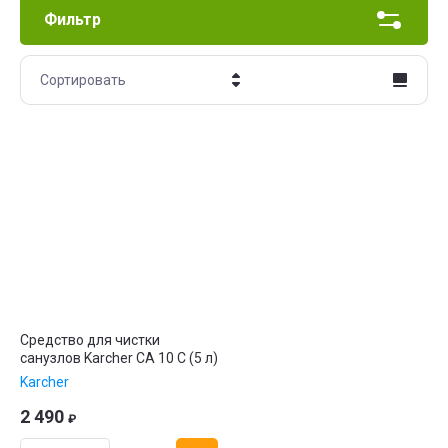
Фильтр
Сортировать
Цена - убывание
Цена - возрастание
Название - Я-А
Название - А-Я
Средство для чистки
санузлов Karcher CA 10 C (5 л)
Karcher
2 490
₽